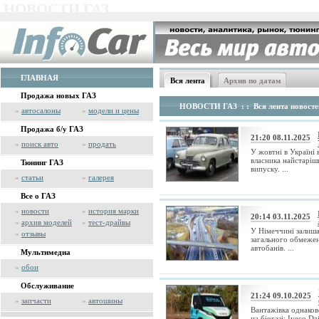
НОВОСТИ ГАЗ
ГЛАВНАЯ
Вся лента
Архив по датам
Продажа новых ГАЗ
НОВОСТИ ГАЗ
: : Вся лента новосте
»
автосалоны
»
модели и цены
Продажа б/у ГАЗ
21:20 08.11.2025
»
поиск авто
»
продать
У жовтні в Україні 
власника найстаріш
Тюнинг ГАЗ
випуску. ...
»
статьи
»
галерея
Все о ГАЗ
»
новости
»
история марки
20:14 03.11.2025
»
архив моделей
»
тест-драйвы
У Німеччині залиша
»
отзывы
загального обмежен
автобанів. ...
Мультимедиа
»
обои
Обслуживание
21:24 09.10.2025
»
запчасти
»
автошины
Вантажівка однаково
на біогазі: Iveco Da