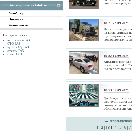
системи впорскуванн
Весь мир авто на InfoCar
Автобазар
Новые авто
18:21 22.09.2025
Автоновости
Це не стільки данин
на таких автівках 
Смотрите также:
підтримували їх на
господарствах та до
автосалоны ГАЗ
СТО ГАЗ
купить б/у ГАЗ
отзывы ГАЗ
тесты ГАЗ
19:52 19.09.2025
Аналітики вивчили 
«газ» у серпні 2025
цього дослідження. 
18:53 07.09.2025
До 80 відсотків аме
алкогольні напої ві
виглядом банки. Яс
обманювала споживач
← предыдущая
1
|
2
|
[ 3 ]
|
4
|
5
|
6
|
7