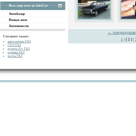
Весь мир авто на InfoCar
Автобазар
Новые авто
Автоновости
← предыдущая
Смотрите также:
1
|
[ 2 ]
|
автосалоны ГАЗ
СТО ГАЗ
купить б/у ГАЗ
отзывы ГАЗ
тесты ГАЗ