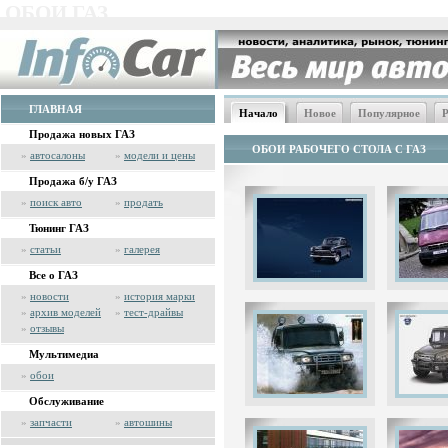
ОБОИ ГАЗ
ГЛАВНАЯ
Начало
Новое
Популярное
Р
Продажа новых ГАЗ
ОБОИ РАБОЧЕГО СТОЛА С ГАЗ
»
автосалоны
»
модели и цены
Продажа б/у ГАЗ
»
поиск авто
»
продать
Тюнинг ГАЗ
»
статьи
»
галерея
Все о ГАЗ
»
новости
»
история марки
»
архив моделей
»
тест-драйвы
»
отзывы
Мультимедиа
»
обои
Обслуживание
»
запчасти
»
автошины